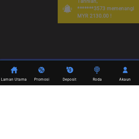
Tahniah,
*******3573 memenangi
MYR 2130.00 !
Laman Utama
Promosi
Deposit
Roda
Akaun
Terma & Syarat
Soalan Lazim
Hak cipta terpelihara. Hak cipta © i1SCR, 2026