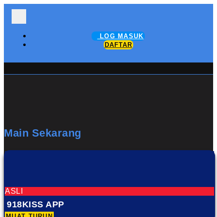
LOG MASUK
DAFTAR
Main Sekarang
ASLI
918KISS APP